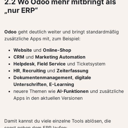
2.2 Wo Odoo mehr mitbringt als
„nur ERP“
Odoo
geht deutlich weiter und bringt standardmäßig
zusätzliche Apps mit, zum Beispiel:
Website
und
Online-Shop
CRM
und
Marketing Automation
Helpdesk
,
Field Service
und Ticketsystem
HR
,
Recruiting
und
Zeiterfassung
Dokumentenmanagement
,
digitale
Unterschriften
,
E-Learning
neuere Themen wie
AI-Funktionen
und zusätzliche
Apps in den aktuellen Versionen
Damit kannst du viele einzelne Tools ablösen, die
sonst neben dem ERP laufen: