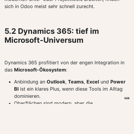
sich in Odoo meist sehr schnell zurecht.
5.2 Dynamics 365: tief im
Microsoft-Universum
Dynamics 365 profitiert von der engen Integration in
das
Microsoft-Ökosystem
:
Anbindung an
Outlook
,
Teams
,
Excel
und
Power
BI
ist ein klares Plus, wenn diese Tools im Alltag
dominieren.
Oberflächen sind modern, aber die
Gesamtlandschaft kann je nach Kombination der
Produkte komplex wirken – insbesondere, wenn
mehrere Dynamics-Apps zusammenspielen.