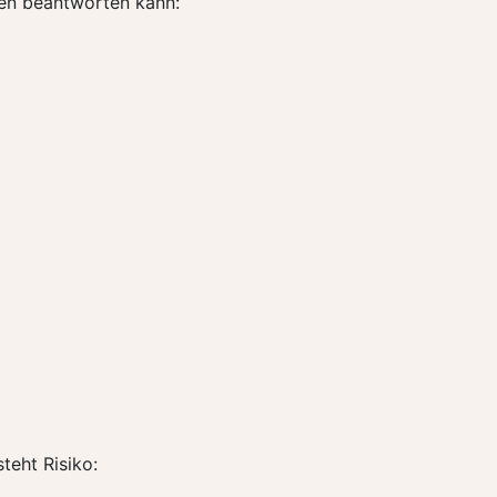
gen beantworten kann:
teht Risiko: