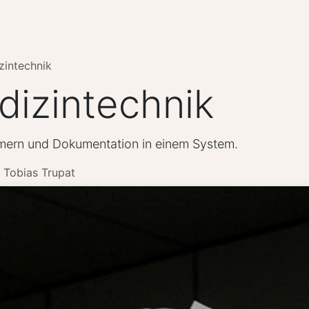
klärt
Gesetze & News
Kunden
Über RATOCON
For
zintechnik
dizintechnik
mmern und Dokumentation in einem System.
Tobias Trupat