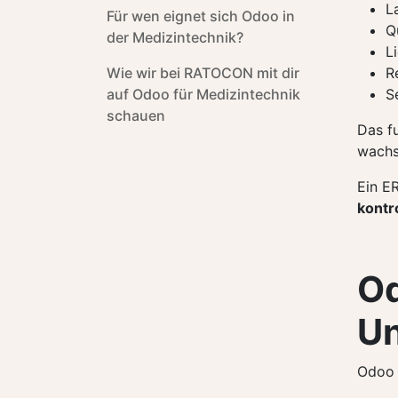
L
Für wen eignet sich Odoo in
Q
der Medizintechnik?
L
Wie wir bei RATOCON mit dir
R
auf Odoo für Medizintechnik
S
schauen
Das fu
wachs
Ein E
kontro
Od
U
Odoo v