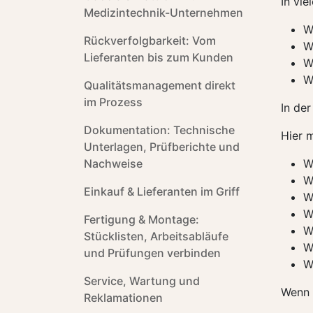
In vi
Medizintechnik-Unternehmen
W
Rückverfolgbarkeit: Vom
W
Lieferanten bis zum Kunden
W
W
Qualitätsmanagement direkt
im Prozess
In der
Dokumentation: Technische
Hier 
Unterlagen, Prüfberichte und
Nachweise
W
W
Einkauf & Lieferanten im Griff
W
W
Fertigung & Montage:
W
Stücklisten, Arbeitsabläufe
W
und Prüfungen verbinden
W
Service, Wartung und
Wenn 
Reklamationen