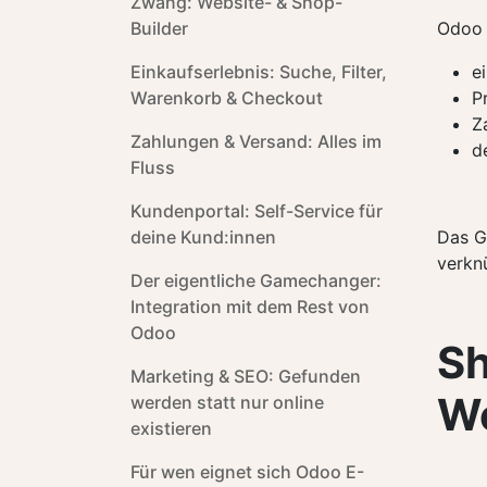
Zwang: Website- & Shop-
Builder
Odoo 
Einkaufserlebnis: Suche, Filter,
e
Warenkorb & Checkout
P
Z
Zahlungen & Versand: Alles im
d
Fluss
Kundenportal: Self-Service für
deine Kund:innen
Das G
verkn
Der eigentliche Gamechanger:
Integration mit dem Rest von
Odoo
Sh
Marketing & SEO: Gefunden
We
werden statt nur online
existieren
Für wen eignet sich Odoo E-