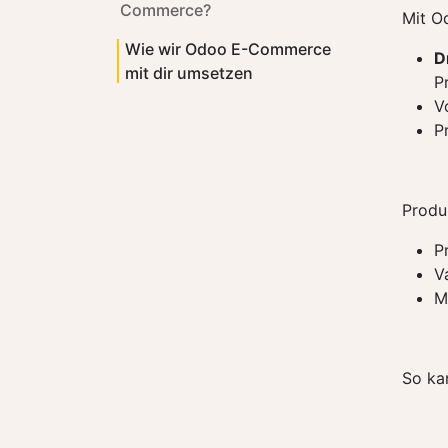
Commerce?
Mit O
Wie wir Odoo E-Commerce
D
mit dir umsetzen
P
V
P
Produ
P
V
M
So kan