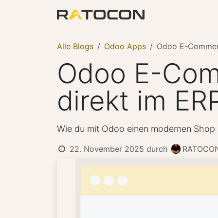
Zum Inhalt springen
Odoo
Apps er
Alle Blogs
Odoo Apps
Odoo E-Commerce
Odoo E-Comm
direkt im ER
Wie du mit Odoo einen modernen Shop a
22. November 2025
durch
RATOCON 