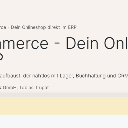
klärt
Gesetze & News
Kunden
Über RATOCON
For
 - Dein Onlineshop direkt im ERP
erce - Dein Onl
P
ufbaust, der nahtlos mit Lager, Buchhaltung und CR
GmbH, Tobias Trupat